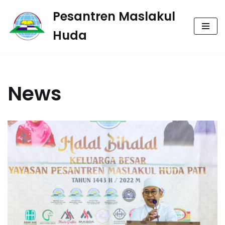
Pesantren Maslakul
Lompat
Huda
ke
konten
News