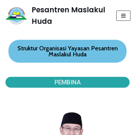
Pesantren Maslakul
Lompat
Huda
ke
konten
Struktur Organisasi Yayasan Pesantren
Maslakul Huda
PEMBINA