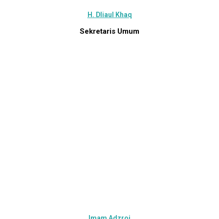
H. Dliaul Khaq
Sekretaris Umum
Imam Adzroi