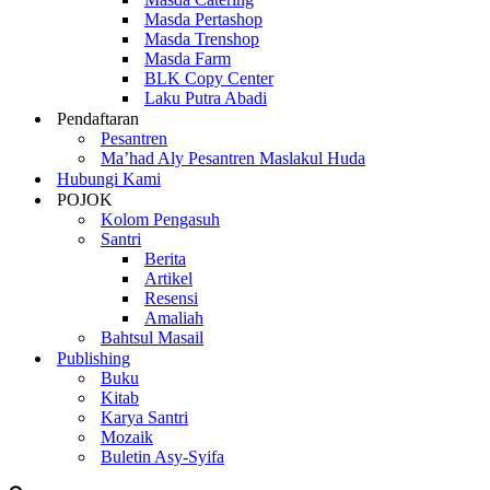
Masda Pertashop
Masda Trenshop
Masda Farm
BLK Copy Center
Laku Putra Abadi
Pendaftaran
Pesantren
Ma’had Aly Pesantren Maslakul Huda
Hubungi Kami
POJOK
Kolom Pengasuh
Santri
Berita
Artikel
Resensi
Amaliah
Bahtsul Masail
Publishing
Buku
Kitab
Karya Santri
Mozaik
Buletin Asy-Syifa