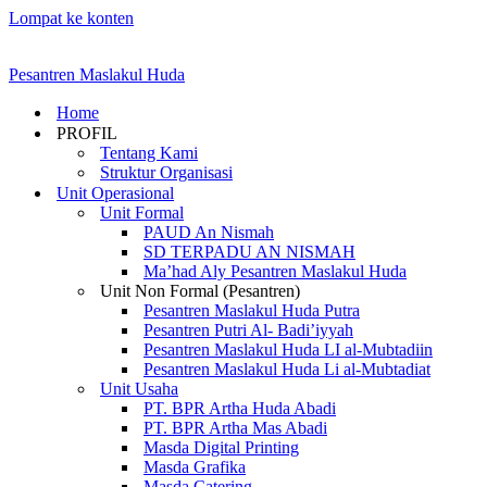
Lompat ke konten
Pesantren Maslakul Huda
Home
PROFIL
Tentang Kami
Struktur Organisasi
Unit Operasional
Unit Formal
PAUD An Nismah
SD TERPADU AN NISMAH
Ma’had Aly Pesantren Maslakul Huda
Unit Non Formal (Pesantren)
Pesantren Maslakul Huda Putra
Pesantren Putri Al- Badi’iyyah
Pesantren Maslakul Huda LI al-Mubtadiin
Pesantren Maslakul Huda Li al-Mubtadiat
Unit Usaha
PT. BPR Artha Huda Abadi
PT. BPR Artha Mas Abadi
Masda Digital Printing
Masda Grafika
Masda Catering