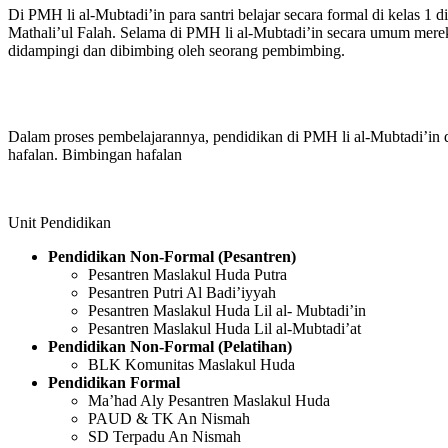
Di PMH li al-Mubtadi’in para santri belajar secara formal di kelas 1 
Mathali’ul Falah. Selama di PMH li al-Mubtadi’in secara umum mereka
didampingi dan dibimbing oleh seorang pembimbing.
Dalam proses pembelajarannya, pendidikan di PMH li al-Mubtadi’in di
hafalan. Bimbingan hafalan
Unit Pendidikan
Pendidikan Non-Formal (Pesantren)
Pesantren Maslakul Huda Putra
Pesantren Putri Al Badi’iyyah
Pesantren Maslakul Huda Lil al- Mubtadi’in
Pesantren Maslakul Huda Lil al-Mubtadi’at
Pendidikan Non-Formal (Pelatihan)
BLK Komunitas Maslakul Huda
Pendidikan Formal
Ma’had Aly Pesantren Maslakul Huda
PAUD & TK An Nismah
SD Terpadu An Nismah