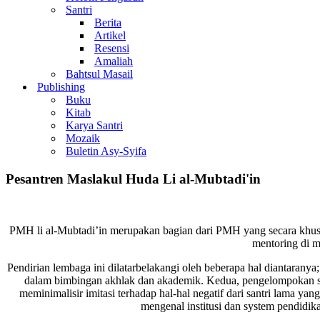
Santri
Berita
Artikel
Resensi
Amaliah
Bahtsul Masail
Publishing
Buku
Kitab
Karya Santri
Mozaik
Buletin Asy-Syifa
Pesantren Maslakul Huda Li al-Mubtadi'in
PMH li al-Mubtadi’in merupakan bagian dari PMH yang secara khusus
mentoring di m
Pendirian lembaga ini dilatarbelakangi oleh beberapa hal diantaran
dalam bimbingan akhlak dan akademik. Kedua, pengelompokan san
meminimalisir imitasi terhadap hal-hal negatif dari santri lama ya
mengenal institusi dan system pendidika