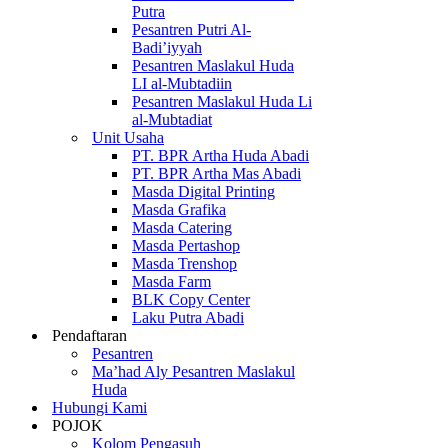
Putra
Pesantren Putri Al-
Badi’iyyah
Pesantren Maslakul Huda
LI al-Mubtadiin
Pesantren Maslakul Huda Li
al-Mubtadiat
Unit Usaha
PT. BPR Artha Huda Abadi
PT. BPR Artha Mas Abadi
Masda Digital Printing
Masda Grafika
Masda Catering
Masda Pertashop
Masda Trenshop
Masda Farm
BLK Copy Center
Laku Putra Abadi
Pendaftaran
Pesantren
Ma’had Aly Pesantren Maslakul
Huda
Hubungi Kami
POJOK
Kolom Pengasuh