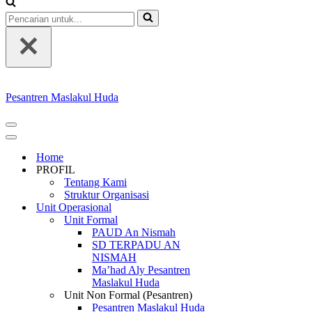
Pencarian
untuk...
Pesantren Maslakul Huda
Menu
Navigasi
Menu
Navigasi
Home
PROFIL
Tentang Kami
Struktur Organisasi
Unit Operasional
Unit Formal
PAUD An Nismah
SD TERPADU AN
NISMAH
Ma’had Aly Pesantren
Maslakul Huda
Unit Non Formal (Pesantren)
Pesantren Maslakul Huda