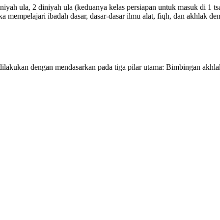
diniyah ula, 2 diniyah ula (keduanya kelas persiapan untuk masuk di 1 t
 mempelajari ibadah dasar, dasar-dasar ilmu alat, fiqh, dan akhlak de
lakukan dengan mendasarkan pada tiga pilar utama: Bimbingan akhlak (i