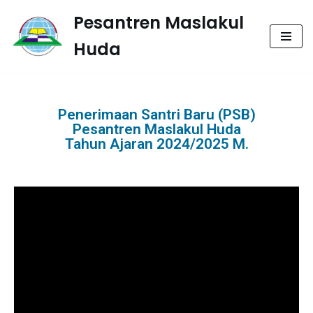
Pesantren Maslakul
Lompat
Huda
ke
konten
Penerimaan Santri Baru (PSB)
Pesantren Maslakul Huda
Tahun Ajaran 2024/2025 M.