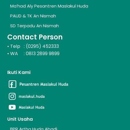
Ma’had Aly Pesantren Maslakul Huda
PAUD & TK An Nismah
SD Terpadu An Nismah
Contact Person
Telp : (0295) 452333
•
WA : 0813 2899 9899
•
Ikuti Kami
Unit Usaha
BPR Artha Huda Abadi