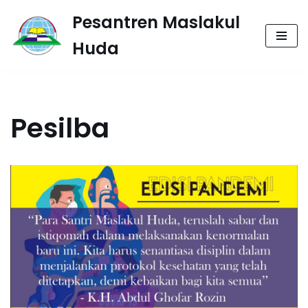
Pesantren Maslakul
Lompat
Huda
ke
konten
Pesilba