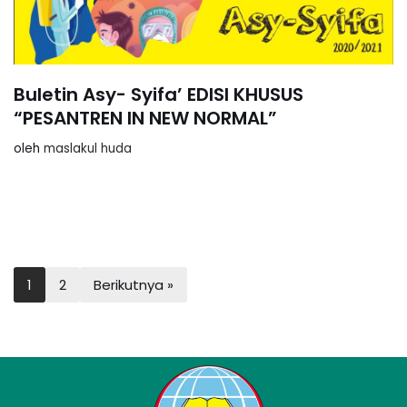
Buletin Asy- Syifa’ EDISI KHUSUS
“PESANTREN IN NEW NORMAL”
oleh
maslakul huda
1
2
Berikutnya »