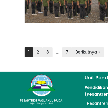
1
2
3
…
7
Berikutnya »
Unit Pend
Pendidika
(Pesantre
Pesantren