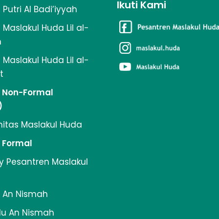
Ikuti Kami
Putri Al Badi’iyyah
Maslakul Huda Lil al-
n
Maslakul Huda Lil al-
t
n Non-Formal
)
itas Maslakul Huda
 Formal
y Pesantren Maslakul
K An Nismah
du An Nismah