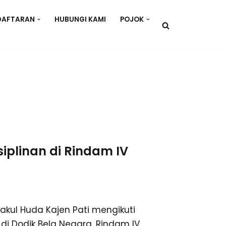
DAFTARAN
HUBUNGI KAMI
POJOK
siplinan di Rindam IV
akul Huda Kajen Pati mengikuti
 di Dodik Bela Negara, Rindam IV