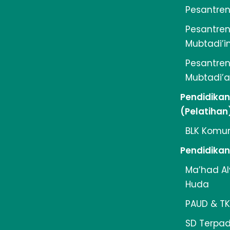
Pesantren 
Pesantren 
Mubtadi’i
Pesantren 
Mubtadi’a
Pendidika
(Pelatihan
BLK Komun
Pendidikan
Ma’had Al
Huda
PAUD & T
SD Terpa