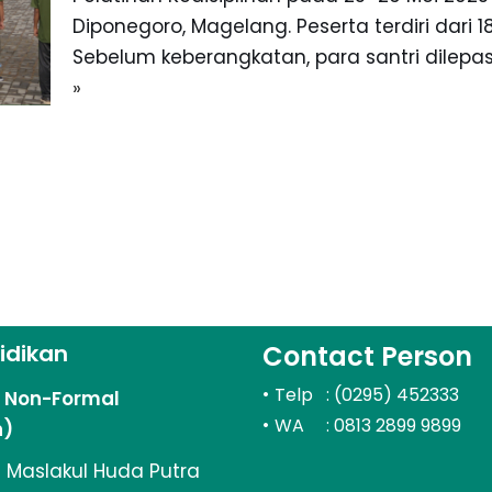
Diponegoro, Magelang. Peserta terdiri dari 18
Sebelum keberangkatan, para santri dilepas 
»
idikan
Contact Person
•
Telp : (0295) 452333
n Non-Formal
•
WA : 0813 2899 9899
n)
 Maslakul Huda Putra