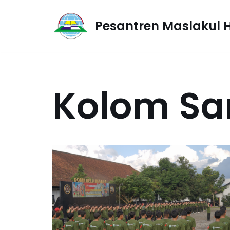
Pesantren Maslakul 
Lompat
ke
konten
Kolom San