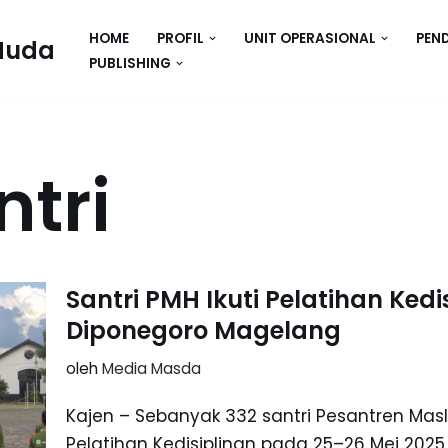
HOME
PROFIL
UNIT OPERASIONAL
PEN
Huda
PUBLISHING
tri
Santri PMH Ikuti Pelatihan Kedi
Diponegoro Magelang
oleh
Media Masda
Kajen – Sebanyak 332 santri Pesantren Masl
Pelatihan Kedisiplinan pada 25–26 Mei 2025