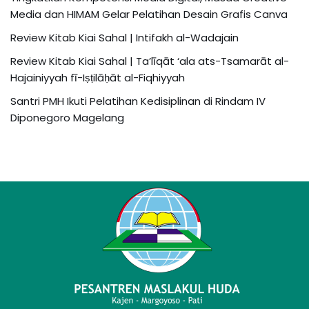
Media dan HIMAM Gelar Pelatihan Desain Grafis Canva
Review Kitab Kiai Sahal | Intifakh al-Wadajain
Review Kitab Kiai Sahal | Ta’līqāt ‘ala ats-Tsamarāt al-
Hajainiyyah fī-Iṣṭilāḥāt al-Fiqhiyyah
Santri PMH Ikuti Pelatihan Kedisiplinan di Rindam IV
Diponegoro Magelang