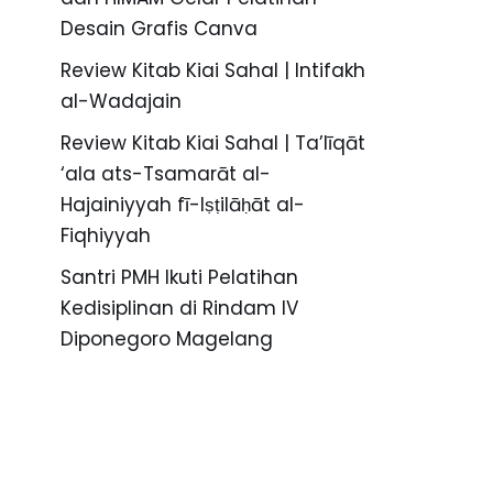
Desain Grafis Canva
Review Kitab Kiai Sahal | Intifakh
al-Wadajain
Review Kitab Kiai Sahal | Ta’līqāt
‘ala ats-Tsamarāt al-
Hajainiyyah fī-Iṣṭilāḥāt al-
Fiqhiyyah
Santri PMH Ikuti Pelatihan
Kedisiplinan di Rindam IV
Diponegoro Magelang