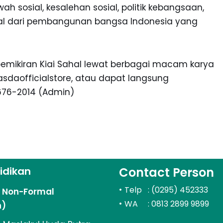
h sosial, kesalehan sosial, politik kebangsaan,
ral dari pembangunan bangsa Indonesia yang
emikiran Kiai Sahal lewat berbagai macam karya
sdaofficialstore, atau dapat langsung
676-2014 (Admin)
idikan
Contact Person
•
Telp : (0295) 452333
n Non-Formal
•
WA : 0813 2899 9899
n)