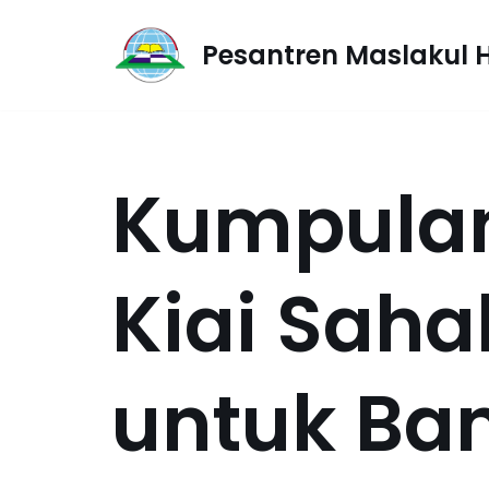
Pesantren Maslakul 
Lompat
ke
konten
Kumpulan
Kiai Saha
untuk Ba