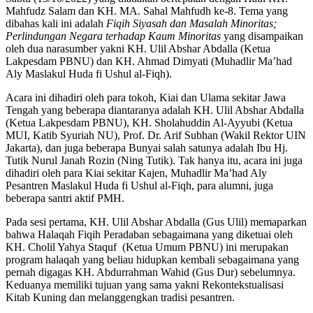
Mahfudz Salam dan KH. MA. Sahal Mahfudh ke-8. Tema yang
dibahas kali ini adalah
Fiqih Siyasah dan Masalah Minoritas;
Perlindungan Negara terhadap Kaum Minoritas
yang disampaikan
oleh dua narasumber yakni KH. Ulil Abshar Abdalla (Ketua
Lakpesdam PBNU) dan KH. Ahmad Dimyati (Muhadlir Ma’had
Aly Maslakul Huda fi Ushul al-Fiqh).
Acara ini dihadiri oleh para tokoh, Kiai dan Ulama sekitar Jawa
Tengah yang beberapa diantaranya adalah KH. Ulil Abshar Abdalla
(Ketua Lakpesdam PBNU), KH. Sholahuddin Al-Ayyubi (Ketua
MUI, Katib Syuriah NU), Prof. Dr. Arif Subhan (Wakil Rektor UIN
Jakarta), dan juga beberapa Bunyai salah satunya adalah Ibu Hj.
Tutik Nurul Janah Rozin (Ning Tutik). Tak hanya itu, acara ini juga
dihadiri oleh para Kiai sekitar Kajen, Muhadlir Ma’had Aly
Pesantren Maslakul Huda fi Ushul al-Fiqh, para alumni, juga
beberapa santri aktif PMH.
Pada sesi pertama, KH. Ulil Abshar Abdalla (Gus Ulil) memaparkan
bahwa Halaqah Fiqih Peradaban sebagaimana yang diketuai oleh
KH. Cholil Yahya Staquf (Ketua Umum PBNU) ini merupakan
program halaqah yang beliau hidupkan kembali sebagaimana yang
pernah digagas KH. Abdurrahman Wahid (Gus Dur) sebelumnya.
Keduanya memiliki tujuan yang sama yakni Rekontekstualisasi
Kitab Kuning dan melanggengkan tradisi pesantren.