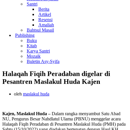
Santri
Berita
Artikel
Resensi
Amaliah
Bahtsul Masail
Publishing
Buku
Kitab
Karya Santri
Mozaik
Buletin Asy-Syifa
Halaqah Fiqih Peradaban digelar di
Pesantren Maslakul Huda Kajen
oleh
maslakul huda
Kajen, Maslakul Huda –
Dalam rangka menyambut Satu Abad
NU, Pengurus Besar Nahdlatul Ulama (PBNU) menggelar acara
Halaqah Fiqih Peradaban di Pesantren Maslakul Huda (PMH) pada
Sabtu (15/10/2022) yang diadakan bertepatan dengan Haul KH.