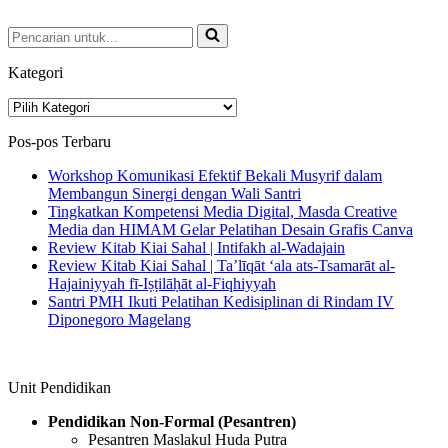
Pencarian
untuk...
Kategori
Kategori
Pos-pos Terbaru
Workshop Komunikasi Efektif Bekali Musyrif dalam
Membangun Sinergi dengan Wali Santri
Tingkatkan Kompetensi Media Digital, Masda Creative
Media dan HIMAM Gelar Pelatihan Desain Grafis Canva
Review Kitab Kiai Sahal | Intifakh al-Wadajain
Review Kitab Kiai Sahal | Ta’līqāt ‘ala ats-Tsamarāt al-
Hajainiyyah fī-Iṣṭilāḥāt al-Fiqhiyyah
Santri PMH Ikuti Pelatihan Kedisiplinan di Rindam IV
Diponegoro Magelang
Unit Pendidikan
Pendidikan Non-Formal (Pesantren)
Pesantren Maslakul Huda Putra