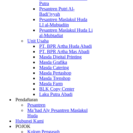
Putra
Pesantren Putri Al-
Badi’iyyah
Pesantren Maslakul Huda
LI al-Mubtadiin
Pesantren Maslakul Huda Li
al-Mubtadiat
Unit Usaha
PT. BPR Artha Huda Abadi
PT. BPR Artha Mas Abadi
Masda Digital Printing
Masda Grafika
Masda Catering
Masda Pertashop
Masda Trenshop
Masda Farm
BLK Copy Center
Laku Putra Abadi
Pendaftaran
Pesantren
Ma’had Aly Pesantren Maslakul
Huda
Hubungi Kami
POJOK
Kolom Pengasuh