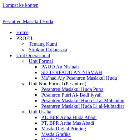
Lompat ke konten
Pesantren Maslakul Huda
Home
PROFIL
Tentang Kami
Struktur Organisasi
Unit Operasional
Unit Formal
PAUD An Nismah
SD TERPADU AN NISMAH
Ma’had Aly Pesantren Maslakul Huda
Unit Non Formal (Pesantren)
Pesantren Maslakul Huda Putra
Pesantren Putri Al- Badi’iyyah
Pesantren Maslakul Huda LI al-Mubtadiin
Pesantren Maslakul Huda Li al-Mubtadiat
Unit Usaha
PT. BPR Artha Huda Abadi
PT. BPR Artha Mas Abadi
Masda Digital Printing
Masda Grafika
Masda Catering