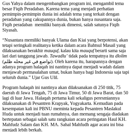
Gus Yahya dalam mengembangkan program ini, mengambil tema
besar Fiqih Peradaban. Karena tema yang menjadi perhatian
pemimpin-pemimpin dunia ini adalah tema yang terkait dengan
peradaban yang cakupannya dunia, bukan hanya nusantara saja.
Fiqih peradaban memiliki banyak dimensi, salah satunya Fiqih
Siyasah.
“Nusantara memiliki banyak Ulama dan Kiai yang berpotensi, akan
tetapi seringkali realitanya ketika dalam acara Bahtsul Masail yang
dilaksanakan berakhir
mauquf
, kalau kita
mauquf
berarti sama saja
lari dari tanggung jawab.
Tawadlu’
tidak pada tempatnya itu
dlolim
(تواضع في غير محله ظلم). Oleh karena itu, harapannya dengan
adanya program halaqah ini nantinya dapat menjadi wadah dalam
menjawab permasalahan umat, bukan hanya bagi Indonesia saja tapi
seluruh dunia.” Ujar Gus Ulil.
Program halaqah ini nantinya akan dilaksanakan di 250 titik, 75
daerah di Jawa Tengah, 75 di Jawa Timur, 50 di Jawa Barat, dan 50
lagi di luar Jawa. Halaqah pertama kali sekaligus peresmiannya
dilaksanakan di Pesantren Krapyak, Yogyakarta. Kemudian pada
kesempatan kali ini PBNU meminta kepada Pesantren Maslakul
Huda untuk menjadi tuan rumahnya, dan memang sengaja diadakan
bertepatan sebagai salah satu rangkaian acara peringatan Haul KH.
Mahfudz Salam dan KH. MA. Sahal Mahfudh agar acara ini bisa
menjadi lebih berkah.