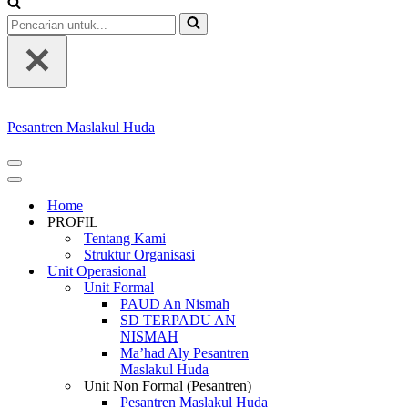
Pencarian
untuk...
Pesantren Maslakul Huda
Menu
Navigasi
Menu
Navigasi
Home
PROFIL
Tentang Kami
Struktur Organisasi
Unit Operasional
Unit Formal
PAUD An Nismah
SD TERPADU AN
NISMAH
Ma’had Aly Pesantren
Maslakul Huda
Unit Non Formal (Pesantren)
Pesantren Maslakul Huda