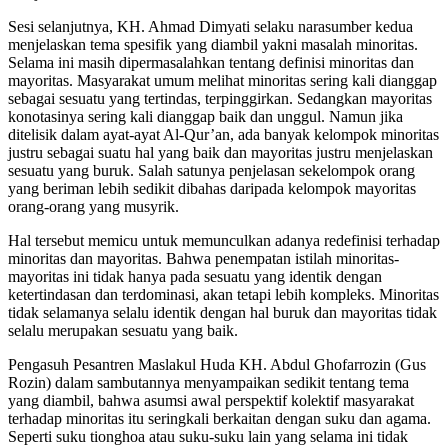
Sesi selanjutnya, KH. Ahmad Dimyati selaku narasumber kedua
menjelaskan tema spesifik yang diambil yakni masalah minoritas.
Selama ini masih dipermasalahkan tentang definisi minoritas dan
mayoritas. Masyarakat umum melihat minoritas sering kali dianggap
sebagai sesuatu yang tertindas, terpinggirkan. Sedangkan mayoritas
konotasinya sering kali dianggap baik dan unggul. Namun jika
ditelisik dalam ayat-ayat Al-Qur’an, ada banyak kelompok minoritas
justru sebagai suatu hal yang baik dan mayoritas justru menjelaskan
sesuatu yang buruk. Salah satunya penjelasan sekelompok orang
yang beriman lebih sedikit dibahas daripada kelompok mayoritas
orang-orang yang musyrik.
Hal tersebut memicu untuk memunculkan adanya redefinisi terhadap
minoritas dan mayoritas. Bahwa penempatan istilah minoritas-
mayoritas ini tidak hanya pada sesuatu yang identik dengan
ketertindasan dan terdominasi, akan tetapi lebih kompleks. Minoritas
tidak selamanya selalu identik dengan hal buruk dan mayoritas tidak
selalu merupakan sesuatu yang baik.
Pengasuh Pesantren Maslakul Huda KH. Abdul Ghofarrozin (Gus
Rozin) dalam sambutannya menyampaikan sedikit tentang tema
yang diambil, bahwa asumsi awal perspektif kolektif masyarakat
terhadap minoritas itu seringkali berkaitan dengan suku dan agama.
Seperti suku tionghoa atau suku-suku lain yang selama ini tidak