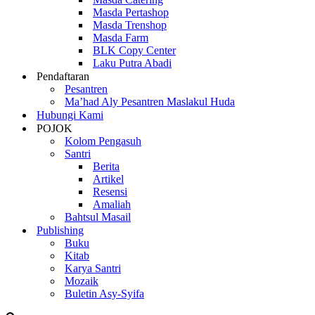
Masda Pertashop
Masda Trenshop
Masda Farm
BLK Copy Center
Laku Putra Abadi
Pendaftaran
Pesantren
Ma’had Aly Pesantren Maslakul Huda
Hubungi Kami
POJOK
Kolom Pengasuh
Santri
Berita
Artikel
Resensi
Amaliah
Bahtsul Masail
Publishing
Buku
Kitab
Karya Santri
Mozaik
Buletin Asy-Syifa