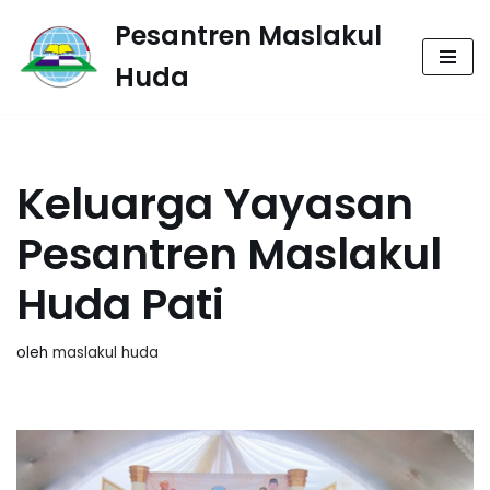
Pesantren Maslakul
Lompat
Huda
ke
konten
Keluarga Yayasan
Pesantren Maslakul
Huda Pati
oleh
maslakul huda