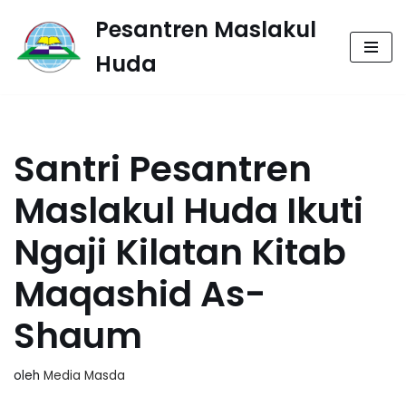
Pesantren Maslakul
Lompat
Huda
ke
konten
Santri Pesantren
Maslakul Huda Ikuti
Ngaji Kilatan Kitab
Maqashid As-
Shaum
oleh
Media Masda