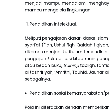
menjadi mampu mendalami, menghaya
mampu mengelola lingkungan.
Pendidikan intelektual.
Meliputi pengajaran dasar-dasar Islam 
syari’at (Fiqh, Ushul fiqh, Qaidah fiqiya
dikemas menjadi kurikulum tersendiri 
pengajian /aktualisasi kitab kuning den
atau bedah buku,
training
tabligh, tahfi
al tashrifiyah, ‘Amrithi, Tauhid, Jauhar 
sebagainya.
Pendidikan sosial kemasyarakatan/pe
Pola ini diterapkan dengan memberika