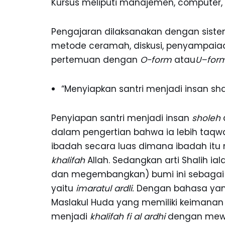
Kursus meliputi manajemen, computer,
Pengajaran dilaksanakan dengan siste
metode ceramah, diskusi, penyampaiaa
pertemuan dengan
O-form
atau
U
–for
“Menyiapkan santri menjadi insan sh
Penyiapan santri menjadi insan
sholeh
dalam pengertian bahwa ia lebih taqwa
ibadah secara luas dimana ibadah it
khalifah
Allah. Sedangkan arti Shalih 
dan megembangkan) bumi ini sebagai 
yaitu
imaratul ardli.
Dengan bahasa yang
Maslakul Huda yang memiliki keimana
menjadi
khalifah fi al ardhi
dengan mewar