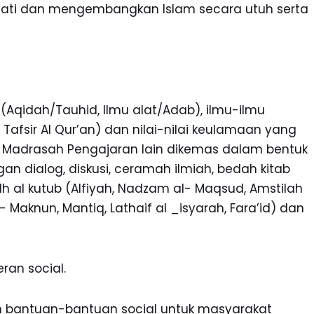
ti dan mengembangkan Islam secara utuh serta
(Aqidah/Tauhid, Ilmu alat/Adab), ilmu-ilmu
h, Tafsir Al Qur’an) dan nilai-nilai keulamaan yang
di Madrasah Pengajaran lain dikemas dalam bentuk
gan dialog, diskusi, ceramah ilmiah, bedah kitab
dh al kutub (Alfiyah, Nadzam al- Maqsud, Amstilah
al- Maknun, Mantiq, Lathaif al _isyarah, Fara’id) dan
ran social.
n bantuan-bantuan social untuk masyarakat