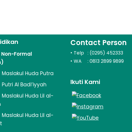
idikan
Contact Person
•
Telp : (0295) 452333
n Non-Formal
•
WA : 0813 2899 9899
n)
 Maslakul Huda Putra
Ikuti Kami
Putri Al Badi’iyyah
Maslakul Huda Lil al-
n
Maslakul Huda Lil al-
t