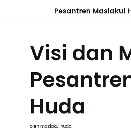
Pesantren Maslakul 
Lompat
ke
konten
Visi dan M
Pesantre
Huda
oleh
maslakul huda