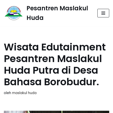
Pesantren Maslakul
Lompat
Huda
ke
konten
Wisata Edutainment
Pesantren Maslakul
Huda Putra di Desa
Bahasa Borobudur.
oleh
maslakul huda