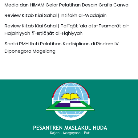
Media dan HIMAM Gelar Pelatihan Desain Grafis Canva
Review Kitab Kiai Sahal | Intifakh al-Wadajain
Review Kitab Kiai Sahal | Ta’līqāt ‘ala ats-Tsamarāt al-
Hajainiyyah fī-Iṣṭilāḥāt al-Fiqhiyyah
Santri PMH Ikuti Pelatihan Kedisiplinan di Rindam IV
Diponegoro Magelang